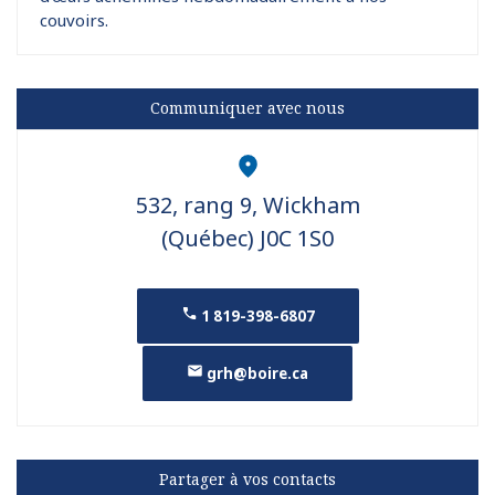
couvoirs.
Communiquer avec nous
532, rang 9, Wickham
(Québec) J0C 1S0
1 819-398-6807
grh@boire.ca
Partager à vos contacts