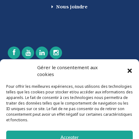
Nous joindre
Gérer le consentement aux
cookies
CONTACTEZ-NOUS
Pour offrir les meilleures expériences, nous utilisons des technologies
532, rang 9,
telles que les cookies pour stocker et/ou accéder aux informations des
Wickham (Québec) J0C 1S0
appareils. Le fait de consentir à ces technologies nous permettra de
traiter des données telles que le comportement de navigation ou les
819-398-6807
ID uniques sur ce site. Le fait de ne pas consentir ou de retirer son
819-398-7171
consentement peut avoir un effet négatif sur certaines caractéristiques
et fonctions.
info@boire.ca
boire.ca
Accepter