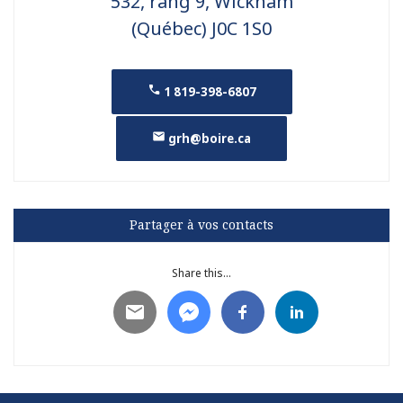
532, rang 9, Wickham
(Québec) J0C 1S0
1 819-398-6807
grh@boire.ca
Partager à vos contacts
Share this...