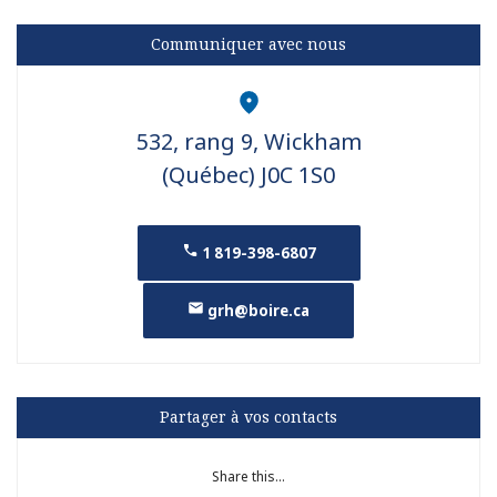
Communiquer avec nous
532, rang 9, Wickham
(Québec) J0C 1S0
1 819-398-6807
grh@boire.ca
Partager à vos contacts
Share this...