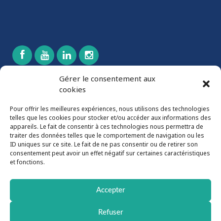
Gérer le consentement aux
cookies
CONTACTEZ-NOUS
Pour offrir les meilleures expériences, nous utilisons des technologies
532, rang 9,
telles que les cookies pour stocker et/ou accéder aux informations des
Wickham (Québec) J0C 1S0
appareils. Le fait de consentir à ces technologies nous permettra de
traiter des données telles que le comportement de navigation ou les
819-398-6807
ID uniques sur ce site. Le fait de ne pas consentir ou de retirer son
819-398-7171
consentement peut avoir un effet négatif sur certaines caractéristiques
et fonctions.
info@boire.ca
boire.ca
Accepter
Refuser